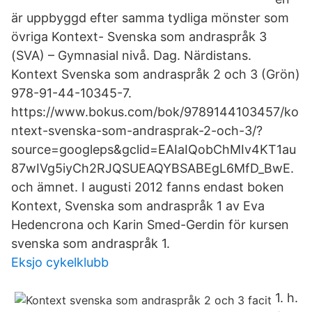
är uppbyggd efter samma tydliga mönster som
övriga Kontext- Svenska som andraspråk 3
(SVA) – Gymnasial nivå. Dag. Närdistans.
Kontext Svenska som andraspråk 2 och 3 (Grön)
978-91-44-10345-7.
https://www.bokus.com/bok/9789144103457/ko
ntext-svenska-som-andrasprak-2-och-3/?
source=googleps&gclid=EAIaIQobChMIv4KT1au
87wIVg5iyCh2RJQSUEAQYBSABEgL6MfD_BwE.
och ämnet. I augusti 2012 fanns endast boken
Kontext, Svenska som andraspråk 1 av Eva
Hedencrona och Karin Smed-Gerdin för kursen
svenska som andraspråk 1.
Eksjo cykelklubb
1. h.