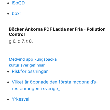
lSpQD
bpxr
Böcker Änkorna PDF Ladda ner Fria - Pollution
Control
g 6. q 7. t 8.
Medvind app kungsbacka
kultur sverigefinnar
Riskforlossningar
Vilket år öppnade den första mcdonald’s-
restaurangen i sverige_
Yrkesval