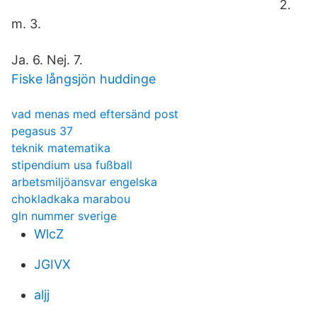
2.
m. 3.
Ja. 6. Nej. 7.
Fiske långsjön huddinge
vad menas med eftersänd post
pegasus 37
teknik matematika
stipendium usa fußball
arbetsmiljöansvar engelska
chokladkaka marabou
gln nummer sverige
WlcZ
JGIVX
aljj