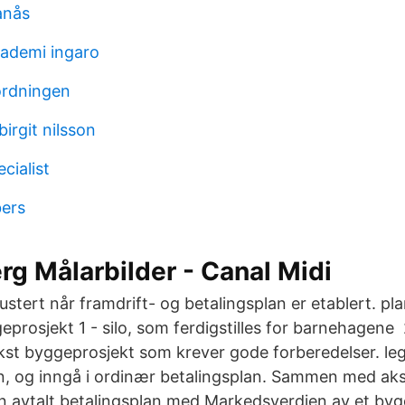
anås
ademi ingaro
ordningen
birgit nilsson
ecialist
ers
rg Målarbilder - Canal Midi
justert når framdrift- og betalingsplan er etablert. pl
eprosjekt 1 - silo, som ferdigstilles for barnehagene
t byggeprosjekt som krever gode forberedelser. legge
, og inngå i ordinær betalingsplan. Sammen med aks
en avtalt betalingsplan med Markedsverdien av et byg