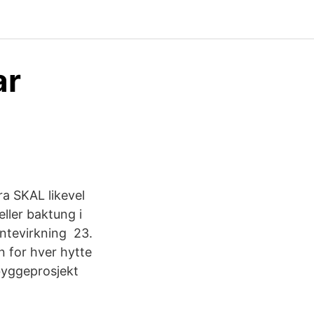
ar
ra SKAL likevel
 eller baktung i
rentevirkning 23.
n for hver hytte
byggeprosjekt