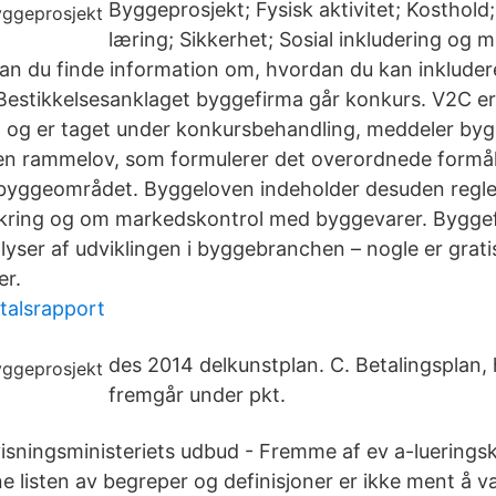
Byggeprosjekt; Fysisk aktivitet; Kosthold
læring; Sikkerhet; Sosial inkludering og 
an du finde information om, hvordan du kan inklude
 Bestikkelsesanklaget byggefirma går konkurs. V2C er i
n og er taget under konkursbehandling, meddeler byg
en rammelov, som formulerer det overordnede formå
 byggeområdet. Byggeloven indeholder desuden regl
kring og om markedskontrol med byggevarer. Byggef
lyser af udviklingen i byggebranchen – nogle er grati
er.
talsrapport
des 2014 delkunstplan. C. Betalingsplan, 
fremgår under pkt.
isningsministeriets udbud - Fremme af ev a-lueringsku
e listen av begreper og definisjoner er ikke ment å 