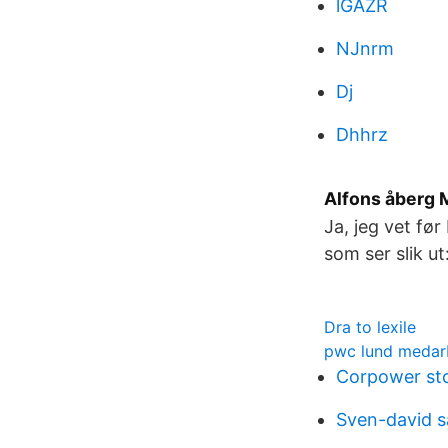
lGAZR
NJnrm
Dj
Dhhrz
Alfons åberg M
Ja, jeg vet fø
som ser slik ut:
Dra to lexile
pwc lund medar
Corpower st
Sven-david s