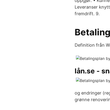
oppgjør. • Kunne
Leveranser knytte
fremdrift. 9.
Betalin
Definition från Wi
lån.se - s
og endringer (reg
grønne renoverin