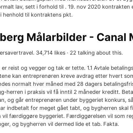
rmalt lav, sett i forhold til . 19. nov 2020 kontrakten 
i henhold til kontraktens pkt.
berg Målarbilder - Canal 
rsavertravel. 34,714 likes · 22 talking about this.
er reist og vegger og tak er tette. 1.1 Avtale betaling
ene kan entreprenøren kreve avdrag etter hvert som
endes normalt hver måned med 28 dagers betalingsfris
-herren i praksis vil få inntil 2 måneder kreditt. Bet
plan, og går entreprenøren under byggeriet konkurs, s
r indbetalt for meget gået tabt, og bygherren skal f
 vil færdiggøre byggeriet. Færdiggørelsen vil som r
er, og bygherren vil dermed lide et tab. Fakta.