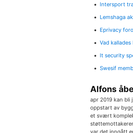
Intersport tr
Lemshaga ak
Eprivacy for
Vad kallades 
It security sp
Swesif memb
Alfons åbe
apr 2019 kan bli 
oppstart av bygg
et svært kompleks
støttemottakeren
var det inngått 