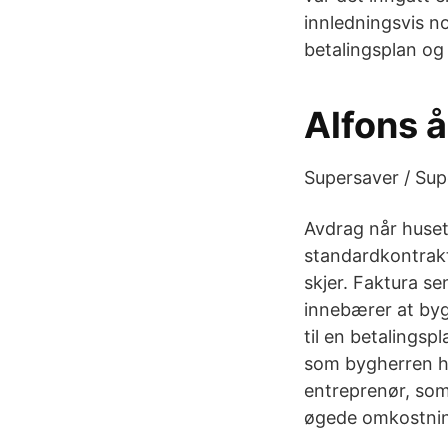
innledningsvis no
betalingsplan og 
Alfons å
Supersaver / Supe
Avdrag når huset 
standardkontrakt
skjer. Faktura s
innebærer at bygg
til en betalings
som bygherren ha
entreprenør, som
øgede omkostning