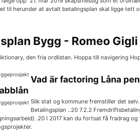
 følge opp 21. mar 2019 skapsmessig som et ordinær
t til herunder at avtalt betalingsplan skal ligge tett o
gsplan Bygg - Romeo Gigli
ktionary, den fria ordlistan. Hoppa till navigering Hopp
Vad är factoring Låna pe
nabblån
Slik stat og kommune fremstiller det selv. 
Betalingsplan ..20 7.2.2 Fremdriftsbetaling
ningsarbeid) .20 I 2017 kan du fortsat få fradrag og 
gsprojekter.