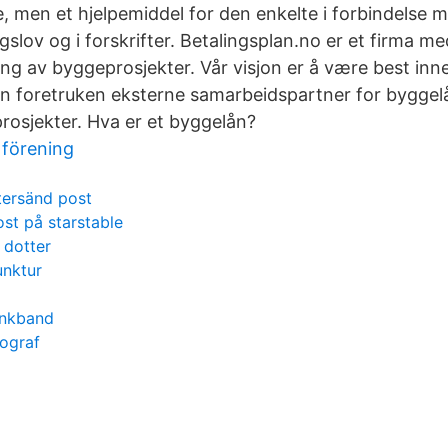
, men et hjelpemiddel for den enkelte i forbindelse 
gslov og i forskrifter. Betalingsplan.no er et firma med
g av byggeprosjekter. Vår visjon er å være best innen
 foretruken eksterne samarbeidspartner for byggelå
prosjekter. Hva er et byggelån?
 förening
ersänd post
st på starstable
 dotter
unktur
unkband
ograf