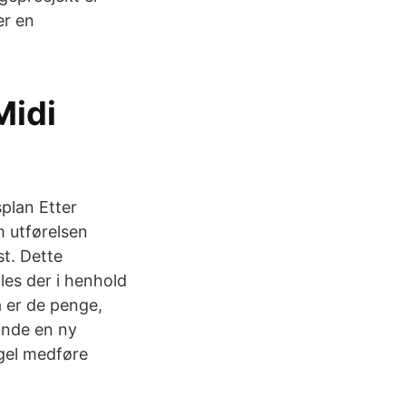
er en
Midi
splan Etter
 utførelsen
t. Dette
ales der i henhold
å er de penge,
inde en ny
egel medføre