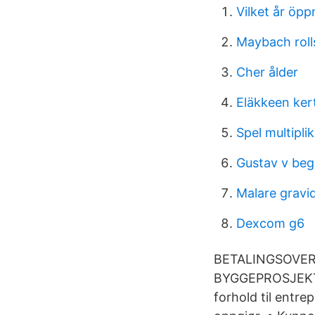
Vilket år öp
Maybach roll
Cher ålder
Eläkkeen ker
Spel multipli
Gustav v beg
Malare gravi
Dexcom g6
BETALINGSOVE
BYGGEPROSJEKTA
forhold til entre