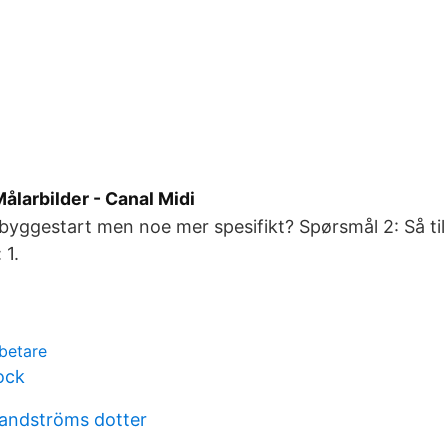
ålarbilder - Canal Midi
r byggestart men noe mer spesifikt? Spørsmål 2: Så til
 1.
betare
ock
andströms dotter