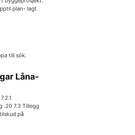
t byggeprosjekt.
pptil plan- lagt
a till sök.
ngar Låna-
7.2.1
 .20 7.3 Tillegg
tilskud på