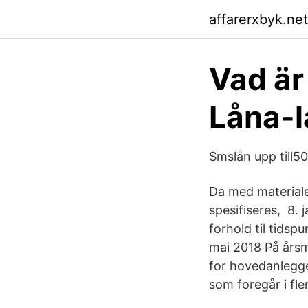
affarerxbyk.net
Vad är
Låna-l
Smslån upp till5
Da med materiale
spesifiseres, 8. j
forhold til tidspu
mai 2018 På årsm
for hovedanlegge
som foregår i fle