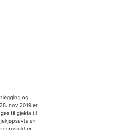
anlegging og
 28. nov 2019 er
s til gjelda til
jekjøpsavtalen
geprosjekt er