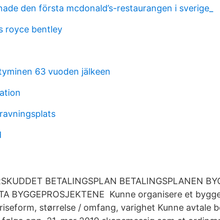
pnade den första mcdonald’s-restaurangen i sverige_
s royce bentley
tyminen 63 vuoden jälkeen
kation
ravningsplats
d
RSKUDDET BETALINGSPLAN BETALINGSPLANEN B
 BYGGEPROSJEKTENE Kunne organisere et byggep
priseform, størrelse / omfang, varighet Kunne avtale b