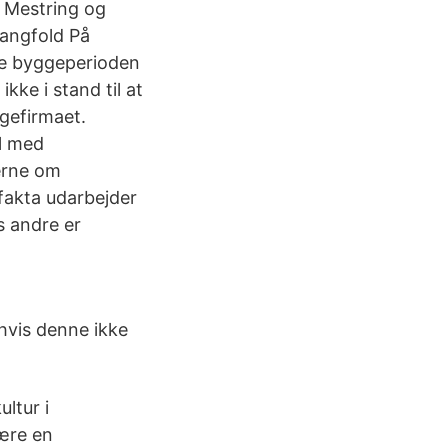
; Mestring og
mangfold På
re byggeperioden
kke i stand til at
gefirmaet.
l med
erne om
akta udarbejder
s andre er
hvis denne ikke
ltur i
være en