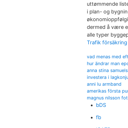
uttømmende liste
i plan- og bygnin
økonomioppfølgin
dermed å være en
alle typer bygge
Trafik försäkring
vad menas med eft
hur ändrar man epo
anna stina samuels
investera i lagkonj
anni lu armband
amerikas första p
magnus nilsson fot
bDS
fb