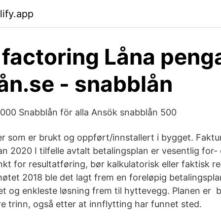
lify.app
 factoring Låna peng
ån.se - snabblån
0000 Snabblån för alla Ansök snabblån 500
r som er brukt og oppført/innstallert i bygget. Faktu
an 2020 I tilfelle avtalt betalingsplan er vesentlig for-
nkt for resultatføring, bør kalkulatorisk eller faktisk 
øtet 2018 ble det lagt frem en foreløpig betalingspla
t og enkleste løsning frem til hyttevegg. Planen er 
re trinn, også etter at innflytting har funnet sted.