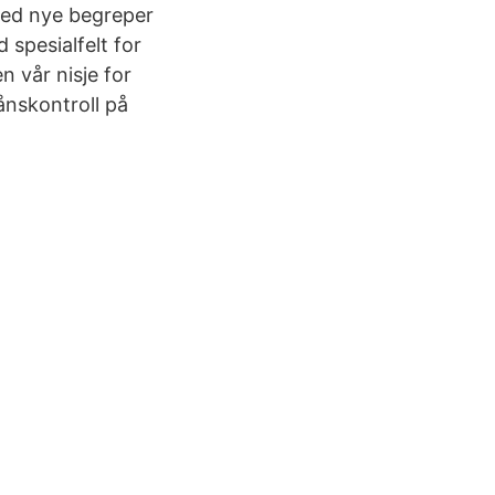
med nye begreper
 spesialfelt for
 vår nisje for
nskontroll på